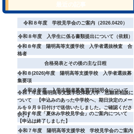
最近の記事
令和８年度 学校見学会のご案内（2026.0420）
令和８年度 入学生に係る書類提出について（依頼）
令和８年度 陽明高等支援学校 入学者選抜検査 合
格者
合格発表とその後の主な日程
令和８(2026)年度 陽明高等支援学校 入学者選抜募
集要項
令和８年度 入学志願者募集要項説明会について
令和７年度 陽明高等支援学校体験入学・志願前相談に
ついて 【申込みのあった中学校へ、期日決定のメー
ルを９月９日付けで送信いたしました。ご確認くださ
令和７年度「夏休み学校見学会」のご案内について
い。】
【申込は終了しました】
令和７年度 陽明高等支援学校 学校見学会のご案内