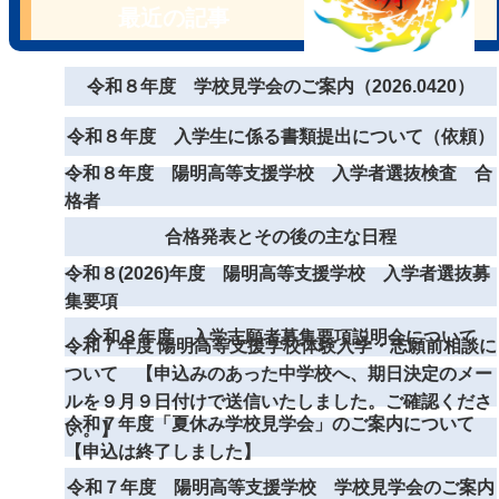
最近の記事
令和８年度 学校見学会のご案内（2026.0420）
令和８年度 入学生に係る書類提出について（依頼）
令和８年度 陽明高等支援学校 入学者選抜検査 合
格者
合格発表とその後の主な日程
令和８(2026)年度 陽明高等支援学校 入学者選抜募
集要項
令和８年度 入学志願者募集要項説明会について
令和７年度 陽明高等支援学校体験入学・志願前相談に
ついて 【申込みのあった中学校へ、期日決定のメー
ルを９月９日付けで送信いたしました。ご確認くださ
令和７年度「夏休み学校見学会」のご案内について
い。】
【申込は終了しました】
令和７年度 陽明高等支援学校 学校見学会のご案内