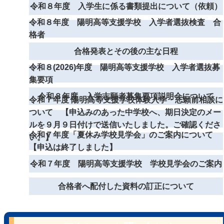
令和８年度 入学生に係る書類提出について（依頼）
令和８年度 陽明高等支援学校 入学者選抜検査 合
格者
合格発表とその後の主な日程
令和８(2026)年度 陽明高等支援学校 入学者選抜募
集要項
令和８年度 入学志願者募集要項説明会について
令和７年度 陽明高等支援学校体験入学・志願前相談に
ついて 【申込みのあった中学校へ、期日決定のメー
ルを９月９日付けで送信いたしました。ご確認くださ
令和７年度「夏休み学校見学会」のご案内について
い。】
【申込は終了しました】
令和７年度 陽明高等支援学校 学校見学会のご案内
合格者へ配付した資料の訂正について