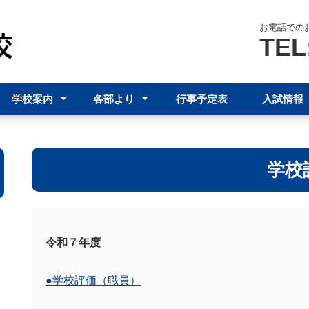
お電話での
TEL
学校案内
各部より
行事予定表
入試情報
スクールポリシー
グランドデザイン
学校要覧
職員必携
学校評価
年間指導計画
パンフレット
アクセス
進路指導部
生徒サポート部
教育相談
台
J
学校
令和７年度
●学校評価（職員）