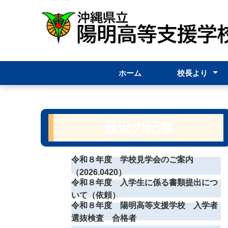
ホーム
校長より
校長挨拶
校長通信
最近の記事
令和８年度 学校見学会のご案内
（2026.0420）
令和８年度 入学生に係る書類提出につ
いて（依頼）
令和８年度 陽明高等支援学校 入学者
選抜検査 合格者