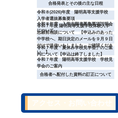
合格発表とその後の主な日程
令和８(2026)年度 陽明高等支援学校
入学者選抜募集要項
令和８年度 入学志願者募集要項説明会
令和７年度 陽明高等支援学校体験入学・
について
志願前相談について 【申込みのあった
中学校へ、期日決定のメールを９月９日
付けで送信いたしました。ご確認くださ
令和７年度「夏休み学校見学会」のご案
い。】
内について【申込は終了しました】
令和７年度 陽明高等支援学校 学校見
学会のご案内
合格者へ配付した資料の訂正について
アクセス・お問い合わせ